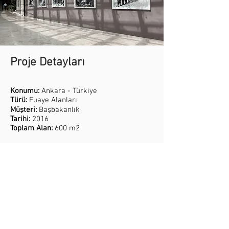
Proje Detayları
Konumu:
Ankara - Türkiye
Türü:
Fuaye Alanları
Müşteri:
Başbakanlık
Tarihi:
2016
Toplam Alan:
600 m2
Verilen Hizmetler
İç Mekan Tasarımı
Ürün Tasarımı
Profesyonel Ses, Işık ve Görüntü
Sistemleri
Proje Durumu:
Tamamlandı